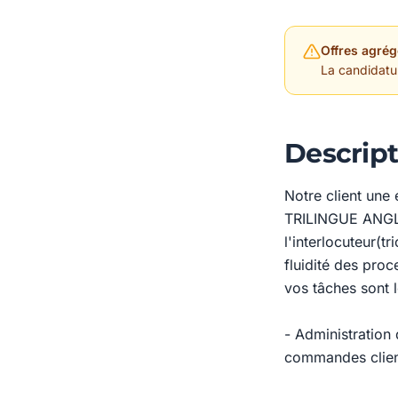
Offres agrég
La candidature
Descript
Notre client un
TRILINGUE ANGLA
l'interlocuteur(tr
fluidité des proc
vos tâches sont 
- Administration 
commandes client