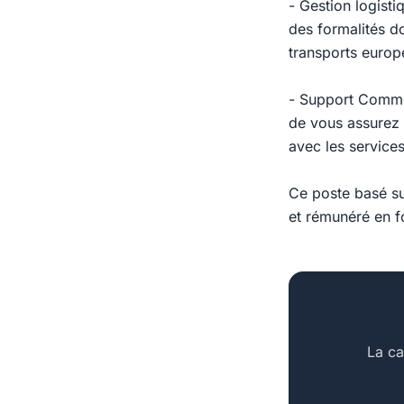
- Gestion logist
des formalités d
transports europé
- Support Commer
de vous assurez de
avec les services
Ce poste basé su
et rémunéré en f
La ca