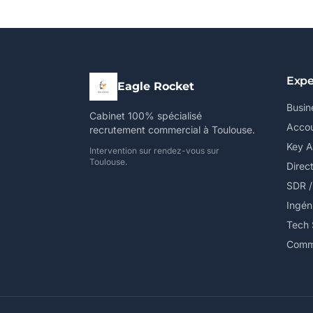
Expe
Eagle Rocket
Busin
Cabinet 100% spécialisé
Accou
recrutement commercial à Toulouse.
Key 
Intervention sur rendez-vous sur
Toulouse.
Direc
SDR 
Ingén
Tech 
Comme