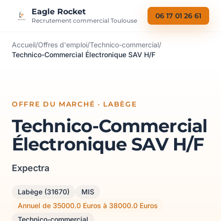
Aller au contenu
Eagle Rocket
06 17 01 26 61
Recrutement commercial Toulouse
Accueil
/
Offres d'emploi
/
Technico-commercial
/
Technico-Commercial Électronique SAV H/F
OFFRE DU MARCHÉ · LABÈGE
Technico-Commercial
Électronique SAV H/F
Expectra
Labège (31670)
MIS
Annuel de 35000.0 Euros à 38000.0 Euros
Technico-commercial