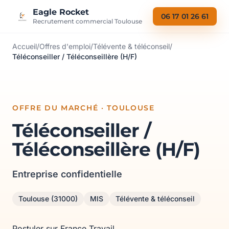
Aller au contenu
Eagle Rocket
06 17 01 26 61
Recrutement commercial Toulouse
Accueil
/
Offres d'emploi
/
Télévente & téléconseil
/
Téléconseiller / Téléconseillère (H/F)
OFFRE DU MARCHÉ · TOULOUSE
Téléconseiller /
Téléconseillère (H/F)
Entreprise confidentielle
Toulouse (31000)
MIS
Télévente & téléconseil
Postuler sur France Travail →