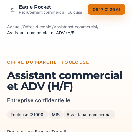
Aller au contenu
Eagle Rocket
06 17 01 26 61
Recrutement commercial Toulouse
Accueil
/
Offres d'emploi
/
Assistanat commercial
/
Assistant commercial et ADV (H/F)
OFFRE DU MARCHÉ · TOULOUSE
Assistant commercial
et ADV (H/F)
Entreprise confidentielle
Toulouse (31000)
MIS
Assistanat commercial
Postuler sur France Travail →