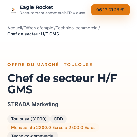
Aller au contenu
Eagle Rocket
06 17 01 26 61
Recrutement commercial Toulouse
Accueil
/
Offres d'emploi
/
Technico-commercial
/
Chef de secteur H/F GMS
OFFRE DU MARCHÉ · TOULOUSE
Chef de secteur H/F
GMS
STRADA Marketing
Toulouse (31000)
CDD
Mensuel de 2200.0 Euros à 2500.0 Euros
Technico-commercial