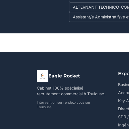
ALTERNANT TECHNICO-COMM
Assistant/e Administratif/ve 
Expe
Eagle Rocket
Busin
Cabinet 100% spécialisé
Accou
recrutement commercial à Toulouse.
Key 
Intervention sur rendez-vous sur
Toulouse.
Direc
SDR 
Ingén