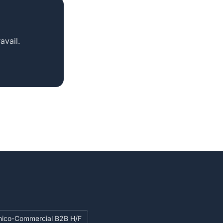
avail.
nico-Commercial B2B H/F