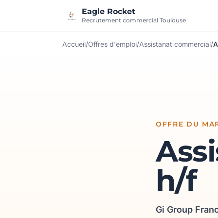
Aller au contenu
Eagle Rocket
Recrutement commercial Toulouse
Accueil
/
Offres d'emploi
/
Assistanat commercial
/
A
OFFRE DU MA
Ass
h/f
Gi Group Fran