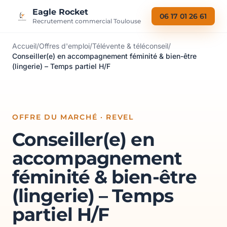
Aller au contenu
Eagle Rocket
06 17 01 26 61
Recrutement commercial Toulouse
Accueil
/
Offres d'emploi
/
Télévente & téléconseil
/
Conseiller(e) en accompagnement féminité & bien-être
(lingerie) – Temps partiel H/F
OFFRE DU MARCHÉ · REVEL
Conseiller(e) en
accompagnement
féminité & bien-être
(lingerie) – Temps
partiel H/F