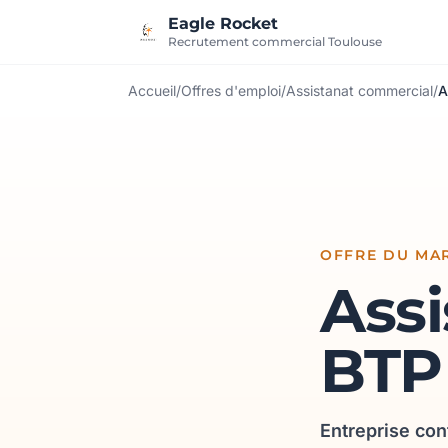
Aller au contenu
Eagle Rocket
Recrutement commercial Toulouse
Accueil
/
Offres d'emploi
/
Assistanat commercial
/
A
OFFRE DU MA
Assi
BTP 
Entreprise con