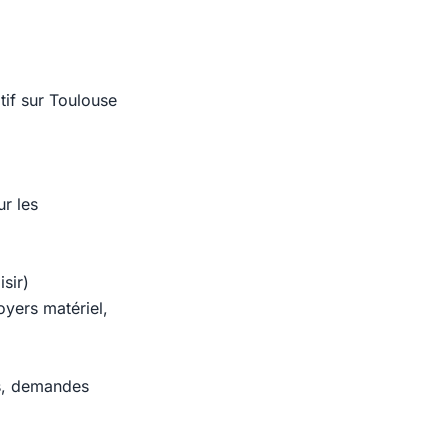
tif sur Toulouse
ur les
sir)
oyers matériel,
es, demandes