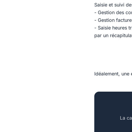
Saisie et suivi d
- Gestion des co
- Gestion factur
- Saisie heures t
par un récapitula
Idéalement, une e
La ca