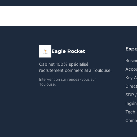
Expe
Eagle Rocket
Busin
Cabinet 100% spécialisé
Accou
recrutement commercial à Toulouse.
Key 
Intervention sur rendez-vous sur
Toulouse.
Direc
SDR 
Ingén
Tech 
Comme