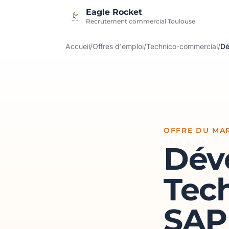
Aller au contenu
Eagle Rocket
Recrutement commercial Toulouse
Accueil
/
Offres d'emploi
/
Technico-commercial
/
Dé
OFFRE DU MA
Dév
Tech
SAP