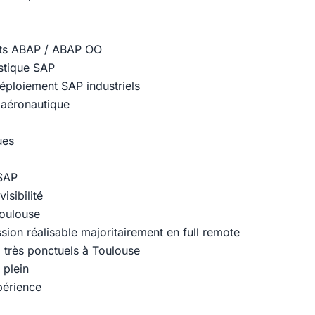
ts ABAP / ABAP OO
istique SAP
éploiement SAP industriels
 aéronautique
ues
SAP
isibilité
Toulouse
ission réalisable majoritairement en full remote
 très ponctuels à Toulouse
 plein
périence