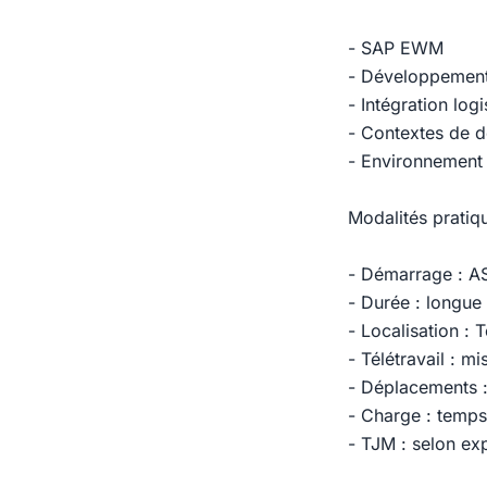
- SAP EWM
- Développemen
- Intégration log
- Contextes de d
- Environnement
Modalités pratiq
- Démarrage : A
- Durée : longue v
- Localisation : 
- Télétravail : m
- Déplacements :
- Charge : temps
- TJM : selon ex