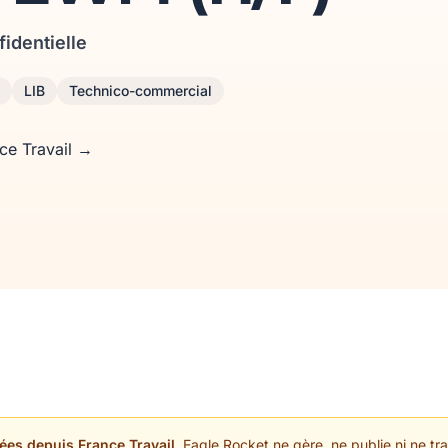
fidentielle
LIB
Technico-commercial
nce Travail →
ées depuis France Travail.
Eagle Rocket ne gère, ne publie ni ne trai