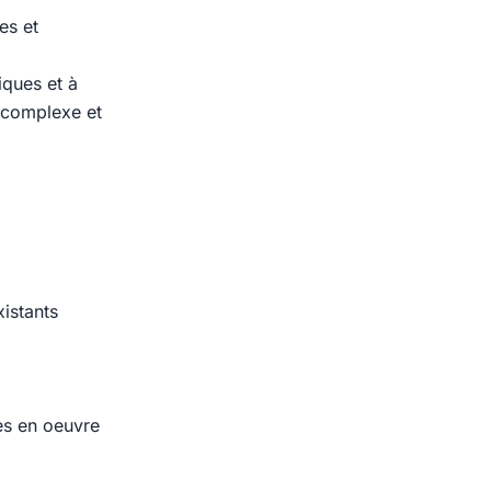
es et
iques et à
 complexe et
istants
ses en oeuvre