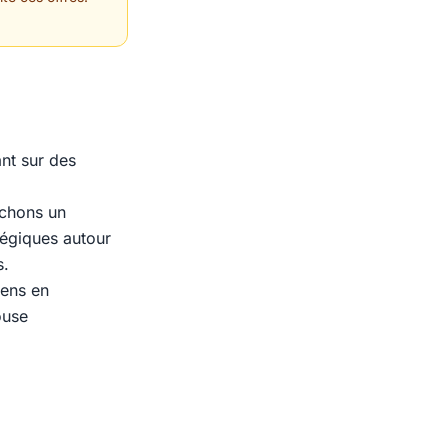
ant sur des
rchons un
tégiques autour
s.
iens en
ouse