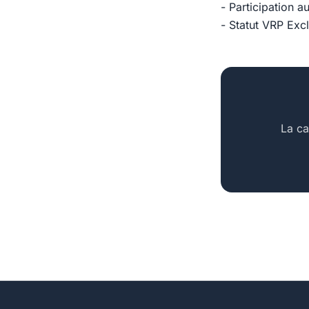
- Participation a
- Statut VRP Excl
La ca