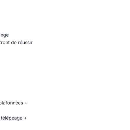
enge
ront de réussir
plafonnées +
+ télépéage +