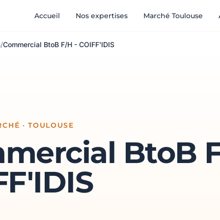
Accueil
Nos expertises
Marché Toulouse
s
/
Commercial BtoB F/H - COIFF'IDIS
RCHÉ · TOULOUSE
mercial BtoB F
F'IDIS