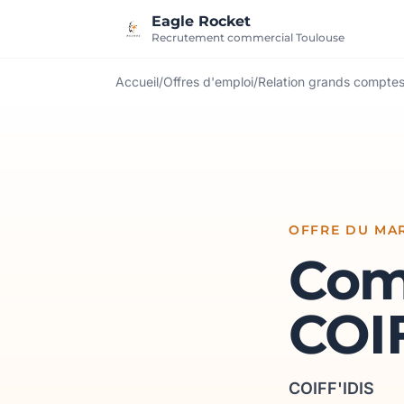
Aller au contenu
Eagle Rocket
Recrutement commercial Toulouse
Accueil
/
Offres d'emploi
/
Relation grands compte
OFFRE DU MA
Com
COIF
COIFF'IDIS