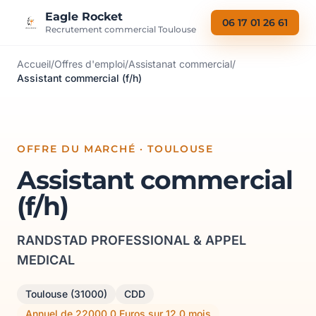
Aller au contenu
Eagle Rocket
06 17 01 26 61
Recrutement commercial Toulouse
Accueil
/
Offres d'emploi
/
Assistanat commercial
/
Assistant commercial (f/h)
OFFRE DU MARCHÉ · TOULOUSE
Assistant commercial
(f/h)
RANDSTAD PROFESSIONAL & APPEL
MEDICAL
Toulouse (31000)
CDD
Annuel de 22000.0 Euros sur 12.0 mois